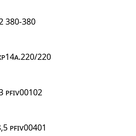
12 380-380
 XP14A.220/220
13 PFIV00102
8,5 PFIV00401