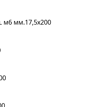
TL M6 mm.17,5X200
0
00
00