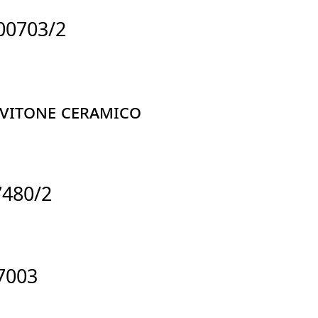
R00703/2
VITONE CERAMICO
7480/2
R7003