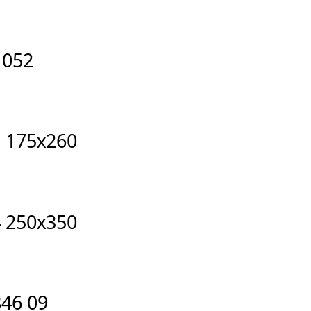
1052
3 175X260
4 250X350
846 09