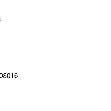
E
 08016