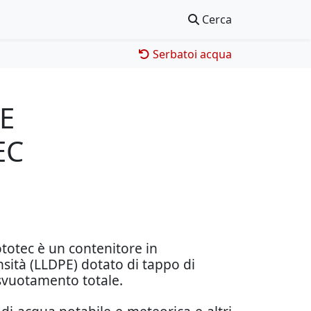
Cerca
Serbatoi acqua
E
EC
ototec è un contenitore in
nsità (LLDPE) dotato di tappo di
e svuotamento totale.