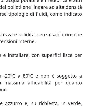
di acqua potabile e meteorica e altri
 del polietilene lineare ad alta densità
rse tipologie di fluidi, come indicato
tezza e solidità, senza saldature che
tensioni interne.
 e installare, con superfici lisce per
da -20°C a 80°C e non è soggetto a
a massima affidabilità per quanto
one.
re azzurro e, su richiesta, in verde,